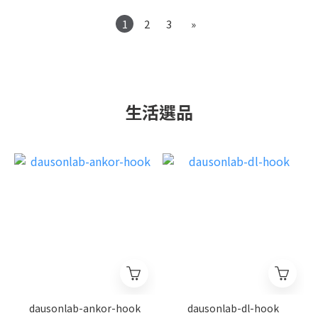
1
2
3
»
生活選品
dausonlab-ankor-hook
dausonlab-dl-hook