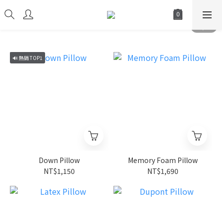
🔊 熱銷 TOP1
Down Pillow
Memory Foam Pillow
NT$1,150
NT$1,690