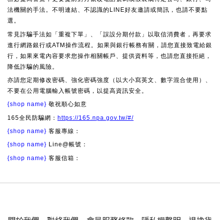
法機關的手法。不明連結、不認識的LINE好友邀請或簡訊，也請不要點
選。
常見詐騙手法如「重複下單」、「誤設分期付款」以取信消費者，再要求
進行網路銀行或ATM操作流程。如果與銀行帳務有關，請您直接致電給銀
行，如果來電內容要求您操作相關帳戶、提供資料等，也請您直接拒絕，
降低詐騙的風險。
亦請您定期修改密碼、強化密碼強度（以大小寫英文、數字混合使用）、
不要在公用電腦輸入帳號密碼，以提高資訊安全。
{shop name}
敬祝順心如意
165全民防騙網：
https://165.npa.gov.tw/#/
{shop name}
客服專線：
{shop name}
Line@帳號：
{shop name}
客服信箱：
關於我們
聯絡我們
會員服務條款
隱私權聲明
退換貨