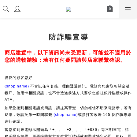
防詐騙宣導
商店建置中，以下資訊尚未受更新，可能並不適用於
您的購物體驗；若有任何疑問請與店家聯繫確認。
親愛的顧客您好
{shop name}
不會以任何名義、理由透過簡訊、電話向您索取相關金融
帳戶、信用卡相關資訊，也不會透過前述方式要求您前往銀行臨櫃或操作
ATM。
如果您接到相關電話或簡訊，請提高警覺，切勿輕信不明來電指示，若有
疑慮，敬請於第一時間聯繫
{shop name}
或撥打警政署 165 反詐騙專線
進行確認。
當您接到來電顯示開頭為「+」、「+2」、」「+886」等不明來電，請
務必提高警覺，更要提防對方竄改電話號碼或假裝成特定公司、銀行、司