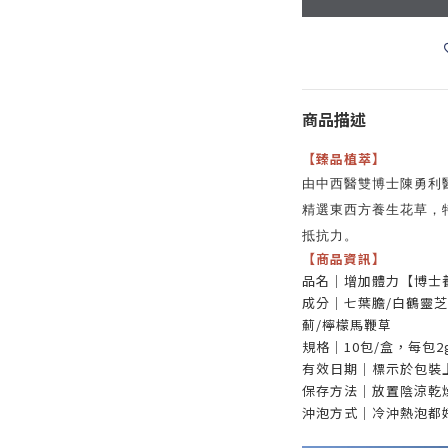
商品描述
【臻品植萃】
由中西醫雙博士陳勇利
精選東西方養生花草，
抵抗力。
【
商品資訊
】
品名｜增加體力【博士
成分｜七葉膽/白鶴靈芝/
薊/檸檬馬鞭草
規格｜10包/盒，每包2
有效日期｜標示於包裝
保存方法｜放置陰涼乾
沖泡方式｜冷沖熱泡都