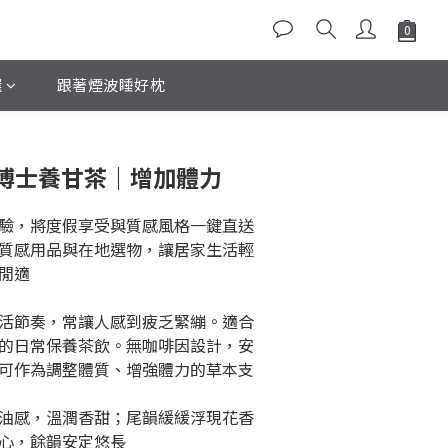
選
跟著煙波睡好枕
博士養甘茶｜增加體力
驗，將度假享受與質感風格一鍵直送
質感用品與在地選物，讓居家生活輕
閒適
活節奏，常讓人感到疲乏緊繃。適合
的日常保養茶飲。無咖啡因設計，安
可作為調整體質、增強體力的草本支
油感，溫潤香甜；尾韻緩緩浮現花香
心，餘韻安定悠長