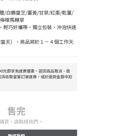
/白鶴靈芝/薑黃/甘草/紅棗/乾薑/
/檸檬馬鞭草
合格，輕巧好攜帶，獨立包裝，沖泡快速
購當天），商品將於１－４個工作天
00元即享免運費優惠。若因商品取消、退
則須收取當筆訂單運費，或於退款金額中扣
售完
購買，請聯絡我們。
聯絡我們