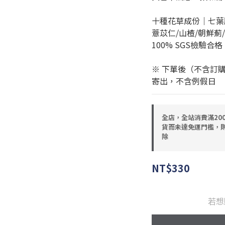
十種花草成份｜七葉膽
薏苡仁/山楂/朝鮮薊
100% SGS檢驗
※ 下單後（不含訂
寄出，不含例假日
全店，全站消費滿20
貨而未達免運門檻，
除
NT$330
若想