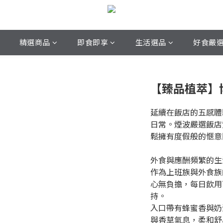
精選商品
即食即享
生活選品
好食嚴
【臻品植萃】
延續在飯店的五感體
日常。煙波嚴選飯店
鬆擁有度假般的愜意
外食與應酬頻繁的生
作為上班族與外食族
心無負擔，每日飲用
持。
入口帶有蜂蜜香與奶
與香草氣息，柔和舒