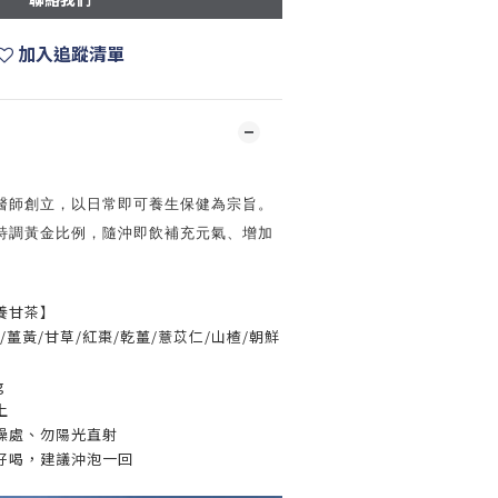
加入追蹤清單
醫師創立，以日常即可養生保健為宗旨。
特調黃金比例，隨沖即飲補充元氣、增加
養甘茶】
薑黃/甘草/紅棗/乾薑/薏苡仁/山楂/朝鮮
g
上
燥處、勿陽光直射
好喝，建議沖泡一回