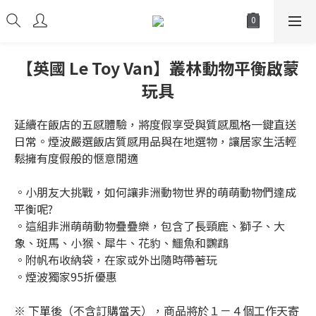
【英國 Le Toy Van】叢林動物平衡啟蒙
玩具
延續在飯店的五感體驗，將度假享受與質感風格一鍵直送
日常。煙波嚴選飯店質感用品與在地選物，讓居家生活輕
鬆擁有度假般的愜意閒適
。小朋友大挑戰，如何讓非洲動物世界的萌萌動物們達成
平衡呢?
。這組非洲萌萌動物疊疊樂，包含了長頸鹿、獅子、大
象、斑馬、小猴、犀牛、花豹、鱷魚和鸚鵡
。附帆布收納袋，在家或外出隨時帶著玩
。煙波獨家95折優惠
※ 下單後（不含訂購當天），商品將於１－４個工作天寄