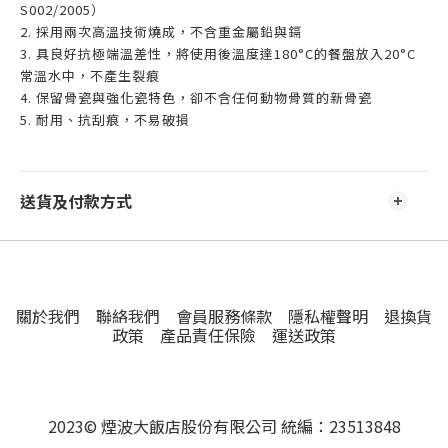
S002/2005）
2. 採用兩次高溫技術燒成，不含重金屬鉛與鎘
3. 具良好抗極端溫差性，將使用後溫度達180°C的餐盤放入20°C
常溫水中，不產生裂痕
4. 保留骨瓷與強化瓷特色，卻不含任何動物骨質的新骨瓷
5. 耐用、抗刮痕，不易破損
送貨及付款方式
關於我們
聯絡我們
會員服務條款
隱私權聲明
退換貨
政策
產品責任保險
運送政策
2023© 煙波大飯店股份有限公司 統編：23513848