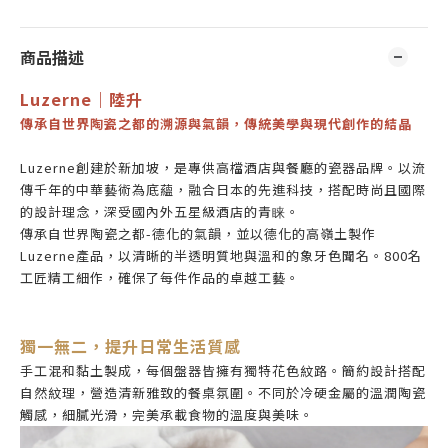
商品描述
Luzerne｜陸升
傳承自世界陶瓷之都的溯源與氣韻，傳統美學與現代創作的結晶
Luzerne創建於新加坡，是專供高檔酒店與餐廳的瓷器品牌。以流
傳千年的中華藝術為底蘊，融合日本的先進科技，搭配時尚且國際
的設計理念，深受國內外五星級酒店的青睐。
傳承自世界陶瓷之都-德化的氣韻，並以德化的高嶺土製作
Luzerne產品，以清晰的半透明質地與溫和的象牙色聞名。800名
工匠精工細作，確保了每件作品的卓越工藝。
獨一無二，提升日常生活質感
手工混和黏土製成，每個盤器皆擁有獨特花色紋路。簡約設計搭配
自然紋理，營造清新雅致的餐桌氛圍。不同於冷硬金屬的溫潤陶瓷
觸感，細膩光滑，完美承載食物的溫度與美味。