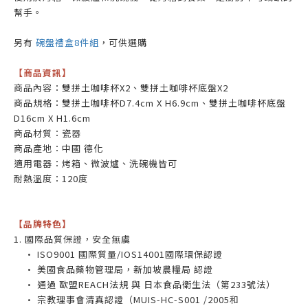
幫手。
另有
碗盤禮盒8件組
，可供選購
【商品資訊】
商品內容：雙拼土咖啡杯X2、雙拼土咖啡杯底盤X2
商品規格：雙拼土咖啡杯D7.4cm X H6.9cm、雙拼土咖啡杯底盤
D16cm X H1.6cm
商品材質：瓷器
商品產地：中國 德化
適用電器：烤箱、微波爐、洗碗機皆可
耐熱溫度：120度
【品牌特色】
1. 國際品質保證，安全無虞
• ISO9001 國際質量/IOS14001國際環保認證
• 美國食品藥物管理局，新加坡農糧局 認證
• 通過 歐盟REACH法規 與 日本食品衛生法（第233號法）
• 宗教理事會清真認證（MUIS-HC-S001 /2005和